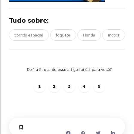
Tudo sobre:
corrida espacial
foguete
Honda
motos
De 1 a 5, quanto esse artigo foi útil para você?
1
2
3
4
5