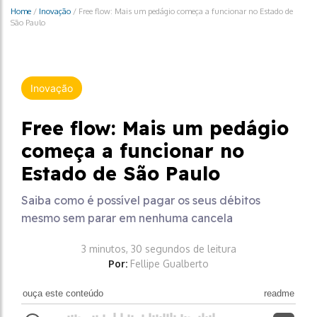
Home
/
Inovação
/
Free flow: Mais um pedágio começa a funcionar no Estado de
São Paulo
Inovação
Free flow: Mais um pedágio
começa a funcionar no
Estado de São Paulo
Saiba como é possível pagar os seus débitos
mesmo sem parar em nenhuma cancela
3 minutos, 30 segundos de leitura
Por:
Fellipe Gualberto
ouça este conteúdo
readme