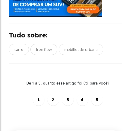
Tudo sobre:
carro
free flow
mobilidade urbana
De 1 a 5, quanto esse artigo foi útil para você?
1
2
3
4
5