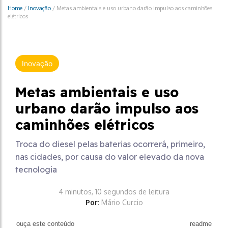
Home
/
Inovação
/
Metas ambientais e uso urbano darão impulso aos caminhões
elétricos
Inovação
Metas ambientais e uso
urbano darão impulso aos
caminhões elétricos
Troca do diesel pelas baterias ocorrerá, primeiro,
nas cidades, por causa do valor elevado da nova
tecnologia
4 minutos, 10 segundos de leitura
Por:
Mário Curcio
ouça este conteúdo
readme