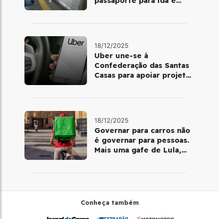
passaporte para ida e
volta de Copacabana
18/12/2025
Uber une-se à
Confederação das Santas
Casas para apoiar projetos
de mobilidade e
telemedicina
18/12/2025
Governar para carros não
é governar para pessoas.
Mais uma gafe de Lula,
desta vez com a bicicleta
Conheça também