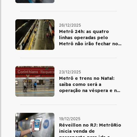
metrô
26/12/2025
Metrô 24h: as quatro
linhas operadas pelo
Metrô não irão fechar no
último final de semana do
ano
23/12/2025
Metrô e trens no Natal:
saiba como será a
operação na véspera e no
dia 25 de dezembro
19/12/2025
Réveillon no RJ: MetrôRio
inicia venda de