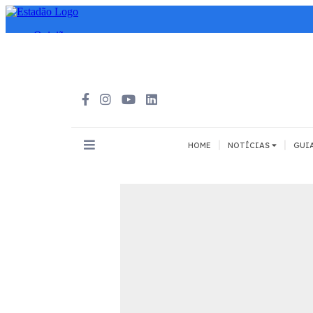
|
|
HOME
NOTÍCIAS
GUI
INOVAÇÃO
MEIOS DE 
Todos
Todos
A pé
Bicicleta
Cargas
Carro