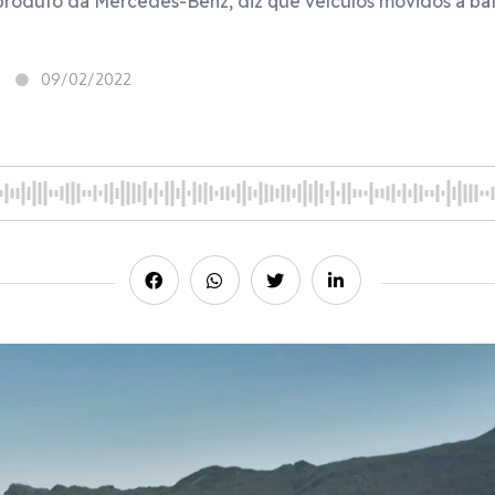
produto da Mercedes-Benz, diz que veículos movidos a bat
09/02/2022