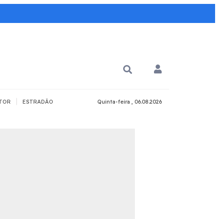
|
TOR
ESTRADÃO
Quinta-feira , 06.08.2026
PARA QUÊ?
PCD
Todos