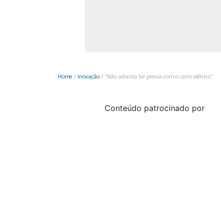
Monociclo
Moto
Ônibus
Patinete
Home
/
Inovação
/
“Não adianta ter pressa com o carro elétrico”
Scooter elétr
Conteúdo patrocinado por