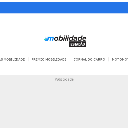
|
|
|
AS MOBILIDADE
PRÊMIO MOBILIDADE
JORNAL DO CARRO
MOTOMO
TRANSPORTE
MOBILIDADE COM
MOBILIDADE 
Publicidade
SEGURANÇA
Todos
Todos
Dia a dia
Trânsito
Empreender
Urbana
Se divertir