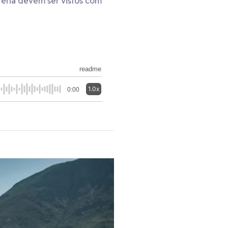
eria devem ser vistos com
readme
1.0x
0:00