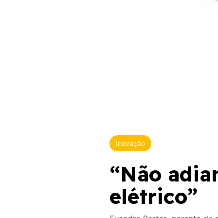
Inovação
“Não adian
elétrico”