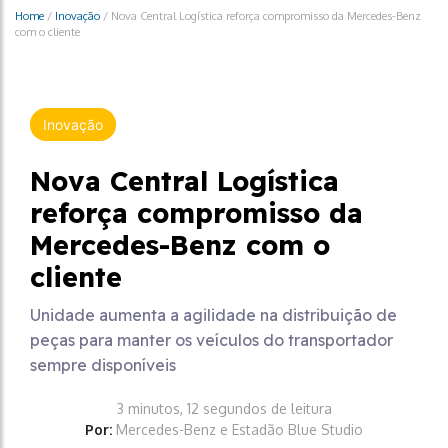
Home
/
Inovação
/
Nova Central Logística reforça compromisso da Mercedes-Benz
com o cliente
Inovação
Nova Central Logística
reforça compromisso da
Mercedes-Benz com o
cliente
Unidade aumenta a agilidade na distribuição de
peças para manter os veículos do transportador
sempre disponíveis
3 minutos, 12 segundos de leitura
Por:
Mercedes-Benz e Estadão Blue Studio