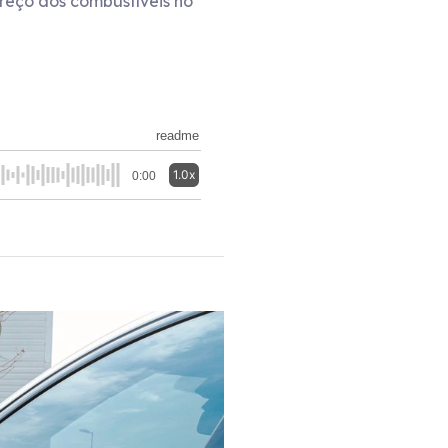
preço dos combustíveis no
readme
1.0x
0:00