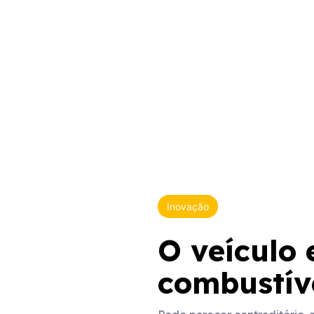
Inovação
O veículo e
combustíve