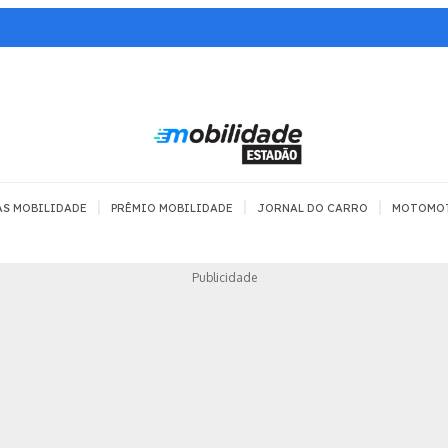
|
|
|
AS MOBILIDADE
PRÊMIO MOBILIDADE
JORNAL DO CARRO
MOTOMO
TRANSPORTE
MOBILIDADE COM
MOBILIDADE 
Publicidade
SEGURANÇA
Todos
Todos
Dia a dia
Trânsito
Empreender
Urbana
Se divertir