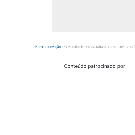
Monociclo
Moto
Ônibus
Patinete
Home
/
Inovação
/
O veículo elétrico e a falta de combustíveis no 
Scooter elétr
Conteúdo patrocinado por