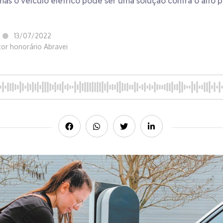
mas o veículo elétrico pode ser uma solução contra o alto 
13/07/2022
etor honorário Abravei