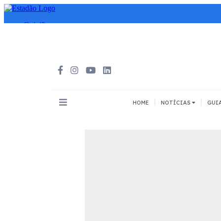
|
|
HOME
NOTÍCIAS
GUI
INOVAÇÃO
MEIOS DE 
Todos
Todos
A pé
Bicicleta
Cargas
Carro