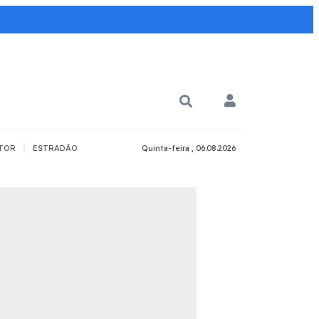
|
TOR
ESTRADÃO
Quinta-feira , 06.08.2026
PARA QUÊ?
PCD
Todos