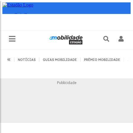
|
|
|
|
HOME
NOTÍCIAS
GUIAS MOBILIDADE
PRÊMIO MOBILIDADE
JO
Publicidade