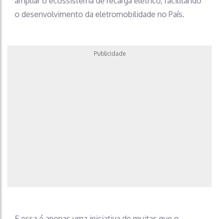
ampliar o ecossistema de recarga elétrico, facilitando
o desenvolvimento da eletromobilidade no País.
Publicidade
E essa é apenas uma iniciativa de muitas que o