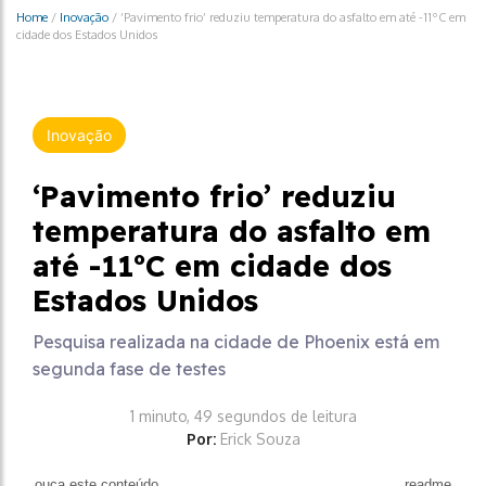
Home
/
Inovação
/
‘Pavimento frio’ reduziu temperatura do asfalto em até -11ºC em
cidade dos Estados Unidos
Inovação
‘Pavimento frio’ reduziu
temperatura do asfalto em
até -11ºC em cidade dos
Estados Unidos
Pesquisa realizada na cidade de Phoenix está em
segunda fase de testes
1 minuto, 49 segundos de leitura
Por:
Erick Souza
ouça este conteúdo
readme