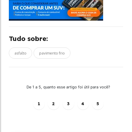
Tudo sobre:
asfalto
pavimento frio
De 1 a 5, quanto esse artigo foi útil para você?
1
2
3
4
5