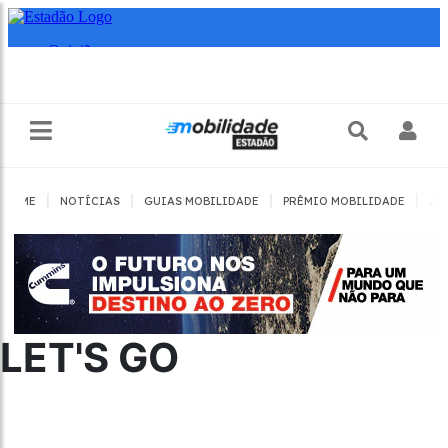
|
|
|
|
HOME
NOTÍCIAS
GUIAS MOBILIDADE
PRÊMIO MOBILIDADE
JO
LET'S GO