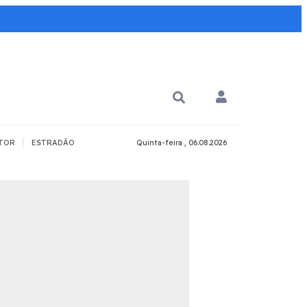
|
TOR
ESTRADÃO
Quinta-feira , 06.08.2026
PARA QUÊ?
PCD
Todos