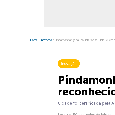
Monociclo
Moto
Ônibus
Patinete
Home
/
Inovação
/
Pindamonhangaba, no interior paulista, é reco
Scooter elétr
Inovação
Pindamonha
reconheci
Cidade foi certificada pela 
1 minuto, 59 segundos de leitura