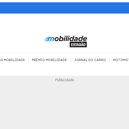
|
|
|
AS MOBILIDADE
PRÊMIO MOBILIDADE
JORNAL DO CARRO
MOTOMO
TRANSPORTE
MOBILIDADE COM
MOBILIDADE 
Publicidade
SEGURANÇA
Todos
Todos
Dia a dia
Trânsito
Empreender
Urbana
Se divertir