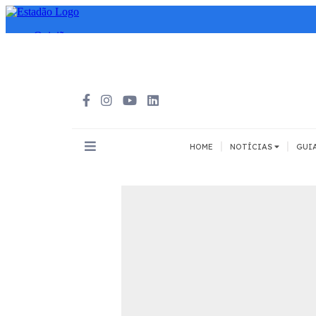
|
|
HOME
NOTÍCIAS
GUI
INOVAÇÃO
MEIOS DE 
Todos
Todos
A pé
Bicicleta
Cargas
Carro