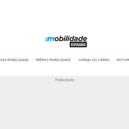
|
|
|
IAS MOBILIDADE
PRÊMIO MOBILIDADE
JORNAL DO CARRO
MOTOM
TRANSPORTE
MOBILIDADE COM
MOBILIDADE 
Publicidade
SEGURANÇA
Todos
Todos
Dia a dia
Trânsito
Empreender
Urbana
Se divertir