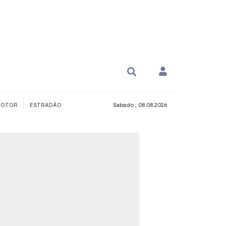
|
OTOR
ESTRADÃO
Sabado , 08.08.2026
PARA QUÊ?
PCD
Todos