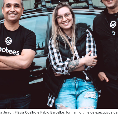
ra Júnior, Flávia Coelho e Fabio Barcellos formam o time de executivos d