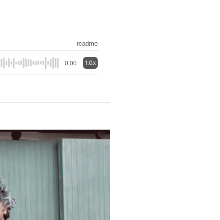
readme
1.0x
0:00