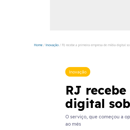
Monociclo
Moto
Ônibus
Patinete
Home
/
Inovação
/
RJ recebe a primeira empresa de mídia digital so
Scooter elétr
Inovação
RJ recebe 
digital so
O serviço, que começou a ope
ao mês