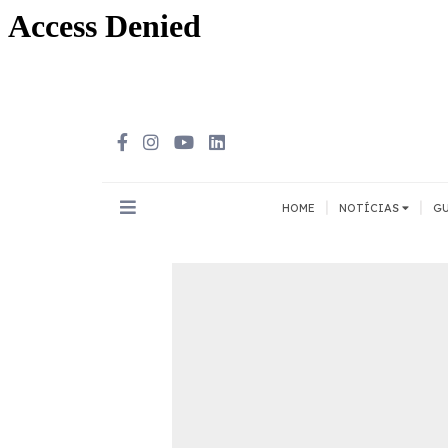
|
|
HOME
NOTÍCIAS
GU
INOVAÇÃO
MEIOS DE 
Todos
Todos
A pé
Bicicleta
Cargas
Carro