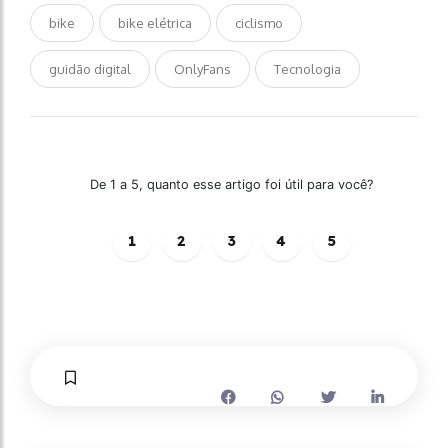
bike
bike elétrica
ciclismo
guidão digital
OnlyFans
Tecnologia
De 1 a 5, quanto esse artigo foi útil para você?
1
2
3
4
5