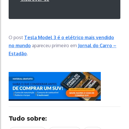
O post
Tesla Model 3 é o elétrico mais vendido
no mundo
apareceu primeiro em
Jornal do Carro –
Estadão
.
Tudo sobre: