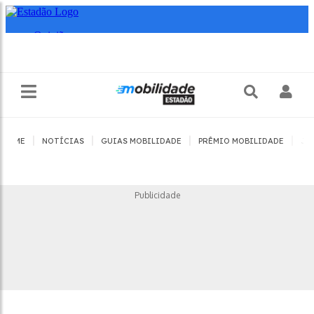
|
|
|
|
HOME
NOTÍCIAS
GUIAS MOBILIDADE
PRÊMIO MOBILIDADE
JO
Publicidade