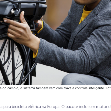
 do câmbio, o sistema também vem com trava e controle inteligente. Fot
 para bicicleta elétrica na Europa. O pacote inclui um motor e