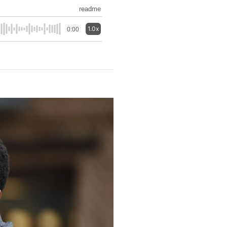
readme
1.0x
0:00