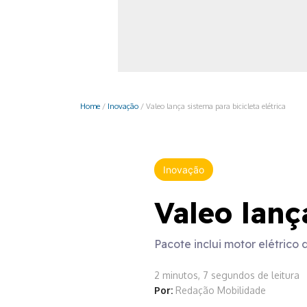
Monociclo
Moto
Ônibus
Patinete
Home
/
Inovação
/
Valeo lança sistema para bicicleta elétrica
Scooter elétr
Inovação
Valeo lanç
Pacote inclui motor elétrico
2 minutos, 7 segundos de leitura
Por:
Redação Mobilidade