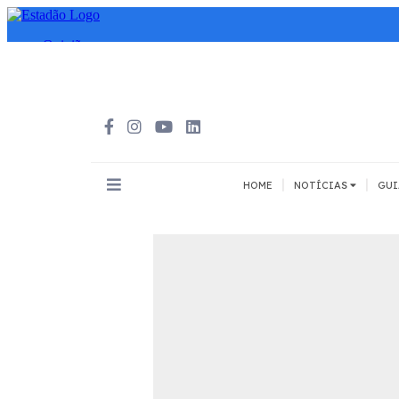
|
|
HOME
NOTÍCIAS
GUI
INOVAÇÃO
MEIOS DE 
Todos
Todos
A pé
Bicicleta
Cargas
Carro