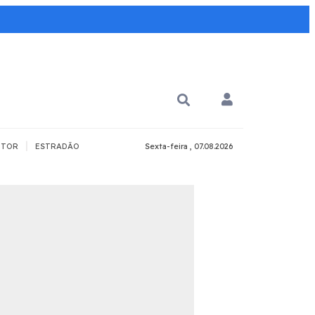
|
TOR
ESTRADÃO
Sexta-feira , 07.08.2026
PARA QUÊ?
PCD
Todos