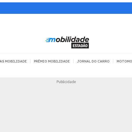
|
|
|
AS MOBILIDADE
PRÊMIO MOBILIDADE
JORNAL DO CARRO
MOTOMO
TRANSPORTE
MOBILIDADE COM
MOBILIDADE 
Publicidade
SEGURANÇA
Todos
Todos
Dia a dia
Trânsito
Empreender
Urbana
Se divertir