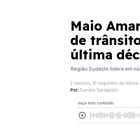
Maio Amarelo
Maio Amare
de trânsit
última dé
Região Sudeste lidera em nú
2 minutos, 10 segundos de leitura
Por:
Daniela Saragiotto
ouça este conteúdo