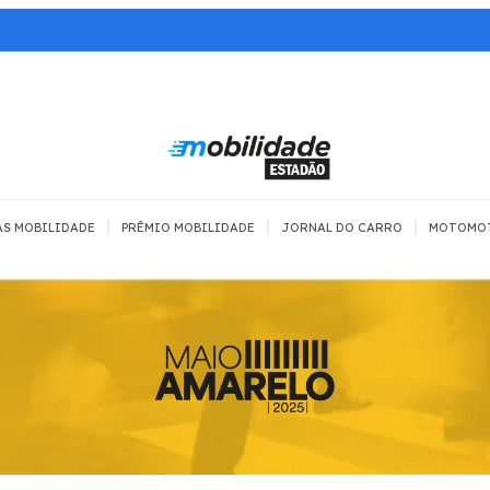
|
|
|
AS MOBILIDADE
PRÊMIO MOBILIDADE
JORNAL DO CARRO
MOTOMO
TRANSPORTE
MOBILIDADE COM
MOBILIDADE 
SEGURANÇA
Todos
Todos
Dia a dia
Trânsito
Empreender
Urbana
Se divertir