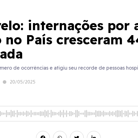
lo: internações por 
o no País cresceram 
cada
mero de ocorrências e atigiu seu recorde de pessoas hosp
20/05/2025