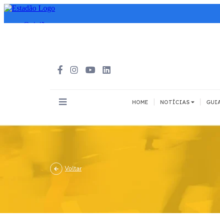
|
|
HOME
NOTÍCIAS
GUI
INOVAÇÃO
MEIOS DE 
Todos
Todos
A pé
Voltar
Bicicleta
Cargas
Carro