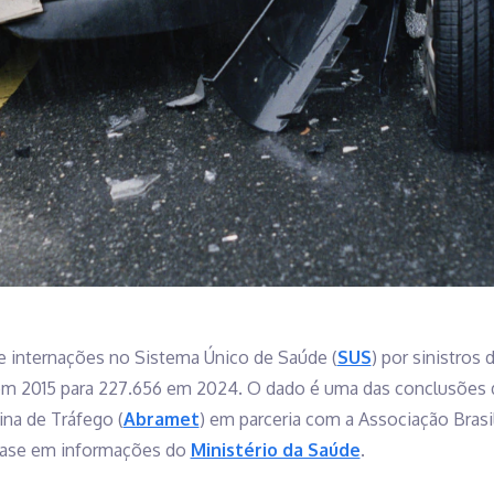
e internações no Sistema Único de Saúde (
SUS
) por sinistros
em 2015 para 227.656 em 2024. O dado é uma das conclusões 
ina de Tráfego (
Abramet
) em parceria com a Associação Brasi
base em informações do
Ministério da Saúde
.