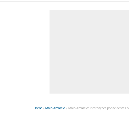
Monociclo
Moto
Ônibus
Patinete
Scooter elétr
Home
/
Maio Amarelo
/
Maio Amarelo: internações por acidentes d