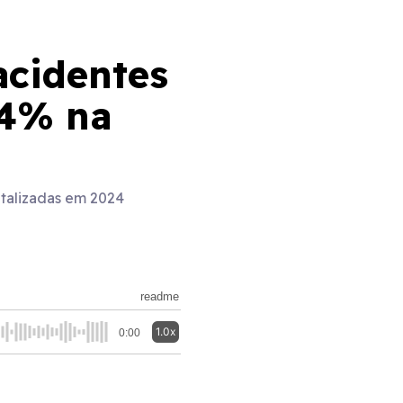
acidentes
44% na
italizadas em 2024
readme
1.0x
0:00