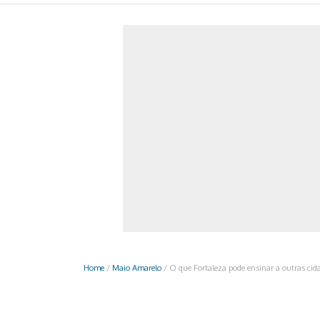
Monociclo
Moto
Ônibus
Patinete
Scooter elétr
Home
/
Maio Amarelo
/
O que Fortaleza pode ensinar a outras cida