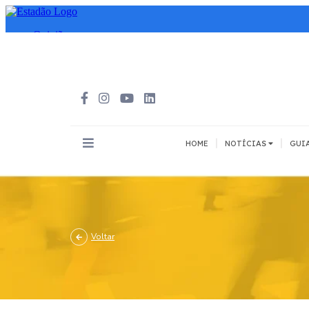
|
|
HOME
NOTÍCIAS
GUI
INOVAÇÃO
MEIOS DE 
Todos
Todos
A pé
Voltar
Bicicleta
Cargas
Carro