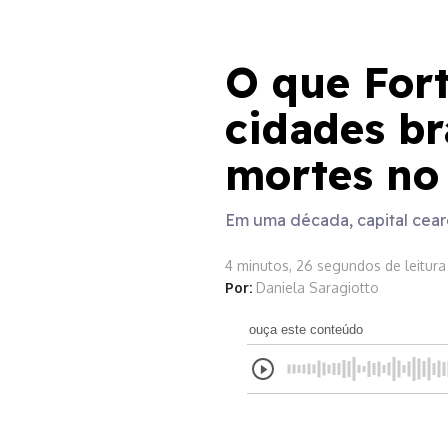
Maio Amarelo
O que Fort
cidades br
mortes no 
Em uma década, capital cear
4 minutos, 26 segundos de leitura
Por:
Daniela Saragiotto
ouça este conteúdo