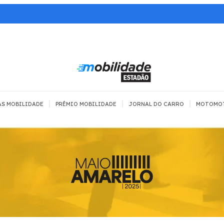
|
|
|
AS MOBILIDADE
PRÊMIO MOBILIDADE
JORNAL DO CARRO
MOTOMO
TRANSPORTE
MOBILIDADE COM
MOBILIDADE 
SEGURANÇA
Todos
Todos
Dia a dia
Trânsito
Empreender
Urbana
Se divertir