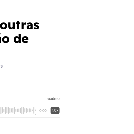
 outras
ão de
as
readme
1.0x
0:00