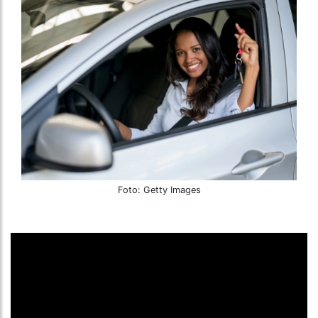
Foto: Getty Images
Houve um tempo, acredite, em que era possível até
ligar o motor de um carro usando um pedaço de
arame, prego e alguma malícia. Mas, felizmente, isso
é coisa do passado. Atualmente, as
chaves
dos