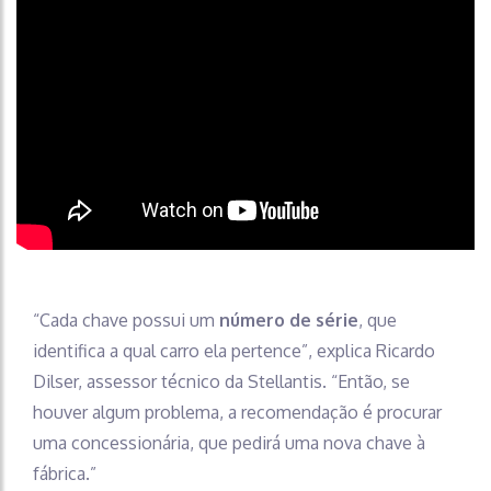
“Cada chave possui um
número de série
, que
identifica a qual carro ela pertence”, explica Ricardo
Dilser, assessor técnico da Stellantis. “Então, se
houver algum problema, a recomendação é procurar
uma concessionária, que pedirá uma nova chave à
fábrica.”