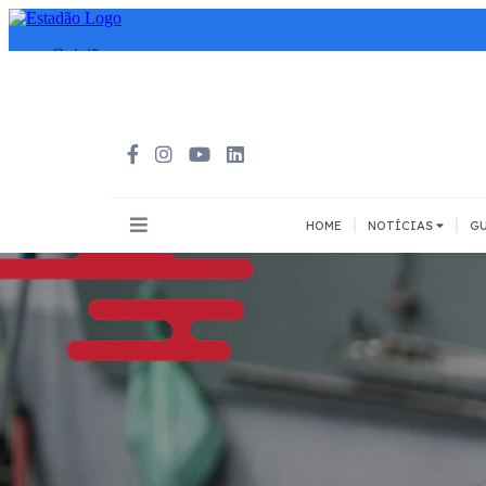
|
|
HOME
NOTÍCIAS
GU
INOVAÇÃO
MEIOS DE
Todos
Todos
A pé
Bicicleta
Cargas
Carro