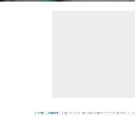
Monociclo
Moto
Ônibus
Patinete
Scooter elétr
Home
/
Manter
/
Veja por que um carro híbrido também exige cuid