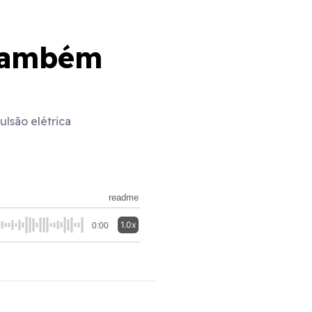
 também
lsão elétrica
readme
1.0x
0:00