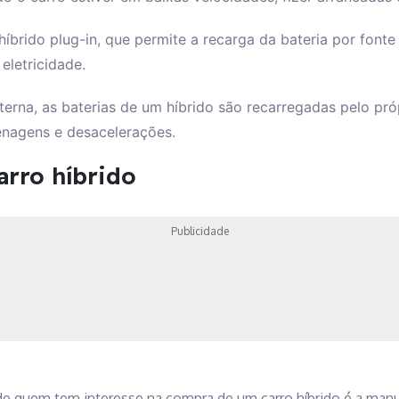
brido plug-in, que permite a recarga da bateria por fonte
letricidade.
terna, as baterias de um híbrido são recarregadas pelo pr
enagens e desacelerações.
rro híbrido
Publicidade
 de quem tem interesse na compra de um carro híbrido é a man