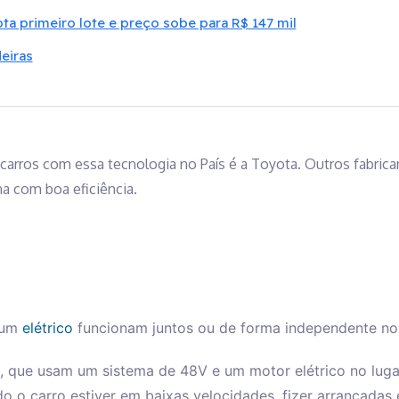
ta primeiro lote e preço sobe para R$ 147 mil
eiras
 carros com essa tecnologia no País é a Toyota. Outros fabric
a com boa eficiência.
 um
elétrico
funcionam juntos ou de forma independente no v
, que usam um sistema de 48V e um motor elétrico no lugar
o o carro estiver em baixas velocidades, fizer arrancadas