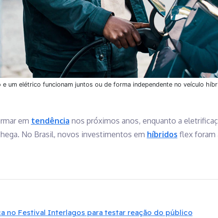
 um elétrico funcionam juntos ou de forma independente no veículo híbr
formar em
tendência
nos próximos anos, enquanto a eletrificaçã
chega. No Brasil, novos investimentos em
híbridos
flex foram 
ca no Festival Interlagos para testar reação do público