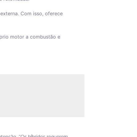
 externa. Com isso, oferece
óprio motor a combustão e
utenção. “Os híbridos requerem