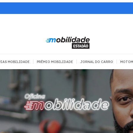
|
|
|
IAS MOBILIDADE
PRÊMIO MOBILIDADE
JORNAL DO CARRO
MOTOM
 TRANSPORTE
MOBILIDADE COM
MOBILIDADE
SEGURANÇA
Todos
Todos
Dia a dia
Trânsito
Empreender
Urbana
Se divertir