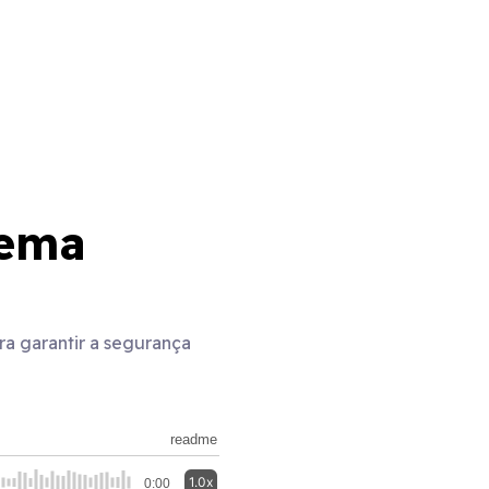
tema
ra garantir a segurança
readme
1.0x
0:00