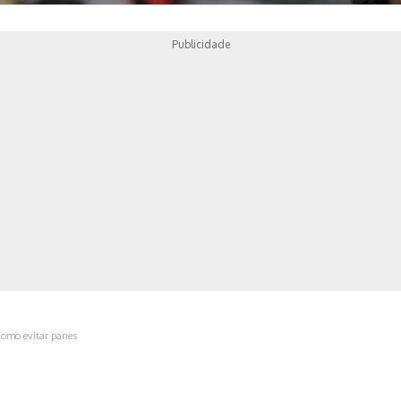
Publicidade
ica
 como evitar panes