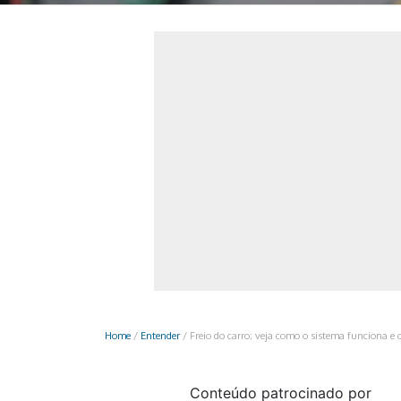
Monociclo
Moto
Ônibus
Patinete
Scooter elétr
Home
/
Entender
/
Freio do carro; veja como o sistema funciona e
Conteúdo patrocinado por