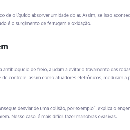
co de o líquido absorver umidade do ar. Assim, se isso acontec
tado é o surgimento de ferrugem e oxidação.
em
ma antibloqueio de freio, ajudam a evitar o travamento das ro
 de controle, assim como atuadores eletrônicos, modulam a p
onsegue desviar de uma colisão, por exemplo”, explica o enge
arem. Nesse caso, é mais difícil fazer manobras evasivas.