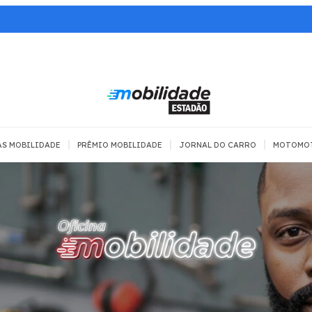
|
|
|
AS MOBILIDADE
PRÊMIO MOBILIDADE
JORNAL DO CARRO
MOTOMO
 TRANSPORTE
MOBILIDADE COM
MOBILIDADE
SEGURANÇA
Todos
Todos
Dia a dia
Trânsito
Empreender
Urbana
Se divertir