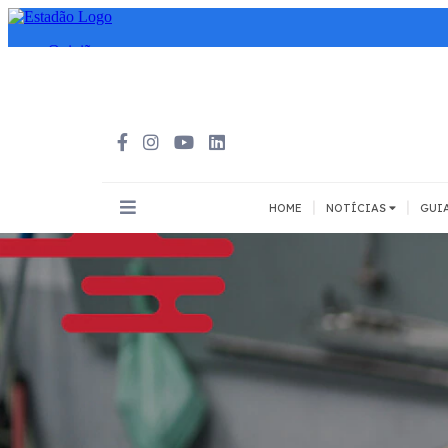
|
|
HOME
NOTÍCIAS
GUI
INOVAÇÃO
MEIOS DE
Todos
Todos
A pé
Bicicleta
Cargas
Carro