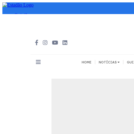
|
|
HOME
NOTÍCIAS
GUI
INOVAÇÃO
MEIOS DE 
Todos
Todos
A pé
Bicicleta
Cargas
Carro