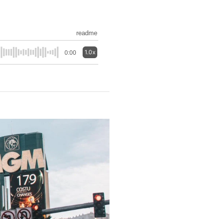
readme
1.0x
0:00