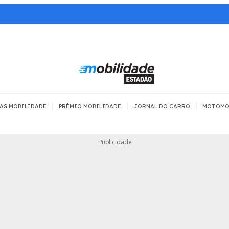
|
|
|
AS MOBILIDADE
PRÊMIO MOBILIDADE
JORNAL DO CARRO
MOTOMO
TRANSPORTE
MOBILIDADE COM
MOBILIDADE 
Publicidade
SEGURANÇA
Todos
Todos
Dia a dia
Trânsito
Empreender
Urbana
Se divertir