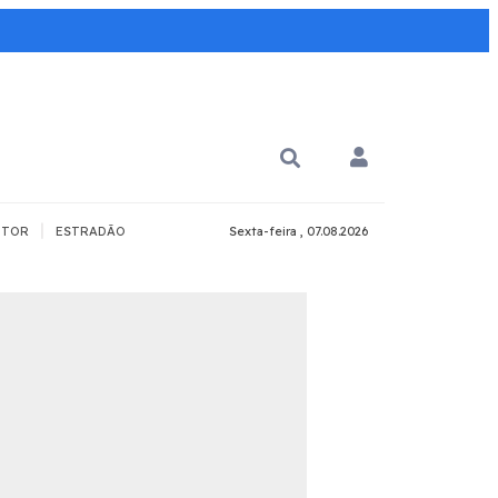
|
TOR
ESTRADÃO
Sexta-feira , 07.08.2026
PARA QUÊ?
PCD
Todos