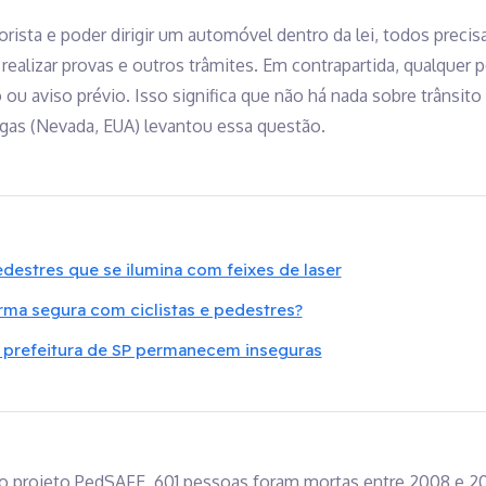
torista e poder dirigir um automóvel dentro da lei, todos preci
realizar provas e outros trâmites. Em contrapartida, qualquer
ou aviso prévio. Isso significa que não há nada sobre trânsito
as (Nevada, EUA) levantou essa questão.
edestres que se ilumina com feixes de laser
orma segura com ciclistas e pedestres?
la prefeitura de SP permanecem inseguras
o projeto PedSAFE, 601 pessoas foram mortas entre 2008 e 