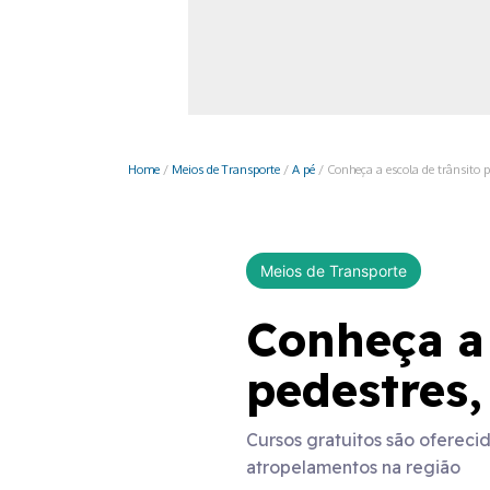
Monociclo
Moto
Ônibus
Patinete
Home
/
Meios de Transporte
/
A pé
/
Conheça a escola de trânsito 
Scooter elétr
Meios de Transporte
Conheça a 
pedestres,
Cursos gratuitos são ofereci
atropelamentos na região