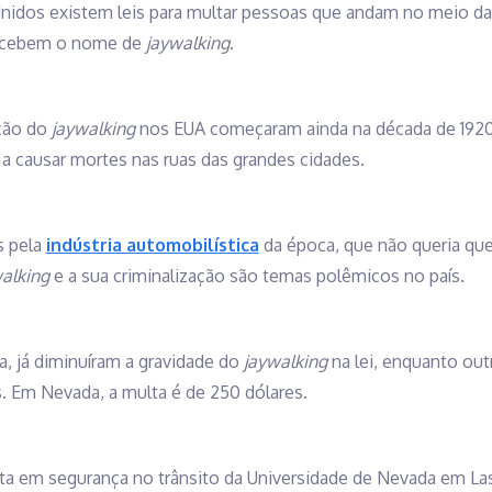
Unidos existem leis para multar pessoas que andam no meio da
 recebem o nome de
jaywalking
.
ação do
jaywalking
nos EUA começaram ainda na década de 1920
a causar mortes nas ruas das grandes cidades.
s pela
indústria automobilística
da época, que não queria qu
alking
e a sua criminalização são temas polêmicos no país.
a, já diminuíram a gravidade do
jaywalking
na lei, enquanto out
 Em Nevada, a multa é de 250 dólares.
sta em segurança no trânsito da Universidade de Nevada em La