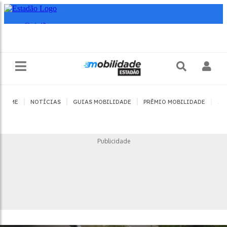
|
|
|
|
HOME
NOTÍCIAS
GUIAS MOBILIDADE
PRÊMIO MOBILIDADE
JO
Publicidade