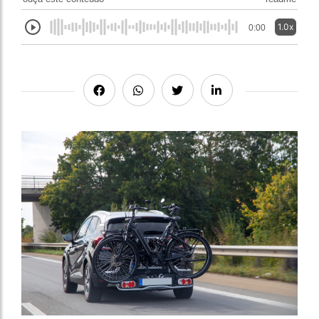
1.0x
0:00