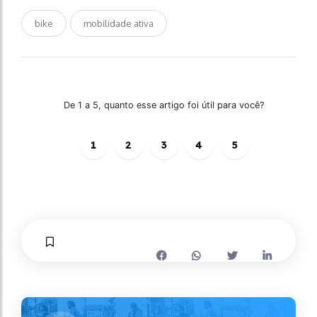
bike
mobilidade ativa
De 1 a 5, quanto esse artigo foi útil para você?
1
2
3
4
5