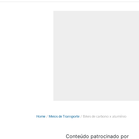
Monociclo
Moto
Ônibus
Patinete
Scooter elétr
Home
/
Meios de Transporte
/
Bikes de carbono x alumínio
Conteúdo patrocinado por