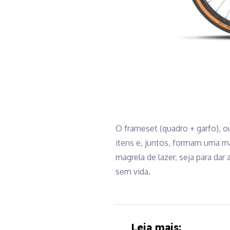
O frameset (quadro + garfo), o
itens e, juntos, formam uma má
magrela de lazer, seja para da
sem vida.
Leia mais: