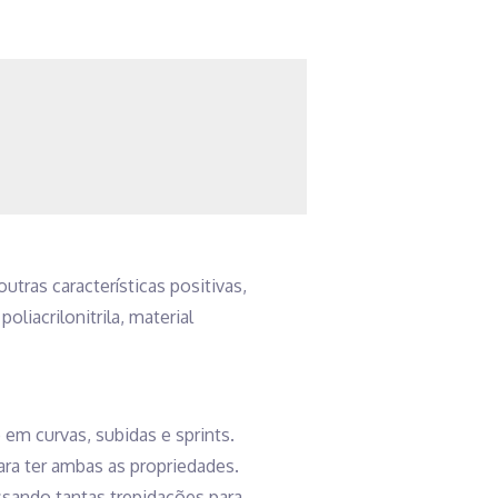
utras características positivas,
liacrilonitrila, material
 em curvas, subidas e sprints.
ara ter ambas as propriedades.
ssando tantas trepidações para