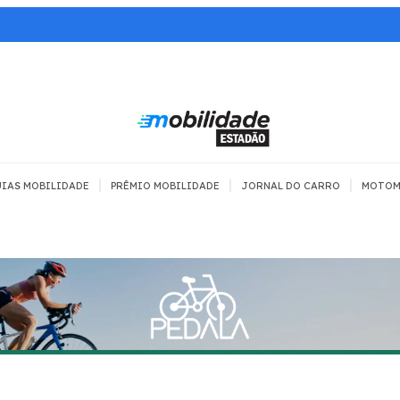
|
|
|
IAS MOBILIDADE
PRÊMIO MOBILIDADE
JORNAL DO CARRO
MOTOM
TRANSPORTE
MOBILIDADE COM
MOBILIDADE 
SEGURANÇA
Todos
Todos
Dia a dia
Trânsito
Empreender
Urbana
Se divertir