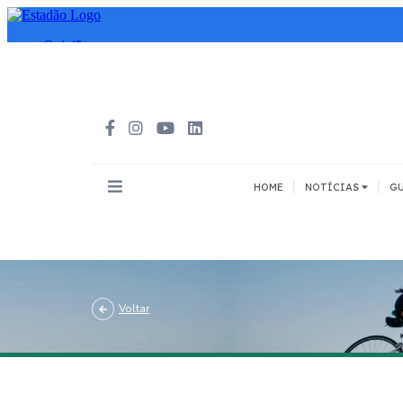
|
|
HOME
NOTÍCIAS
GU
INOVAÇÃO
MEIOS DE 
Todos
Todos
A pé
Voltar
Bicicleta
Cargas
Carro