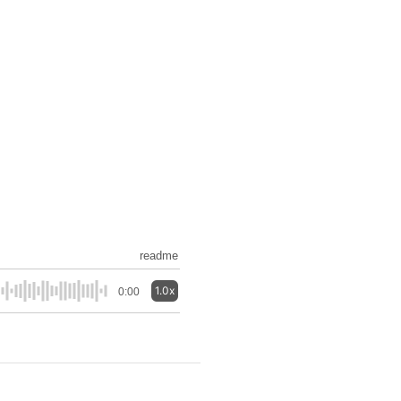
readme
1.0x
0:00