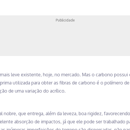
Publicidade
 mais leve existente, hoje, no mercado. Mas o carbono possui o
ima utilizada para obter as fibras de carbono é o polímero de po
ão de uma variação do acrílico.
l nobre, que entrega, além da leveza, boa rigidez, favorecendo
celente absorção de impactos, já que ele pode ser trabalhado p
las inúmeras imperfeições do terreno são dispersadas, não pa