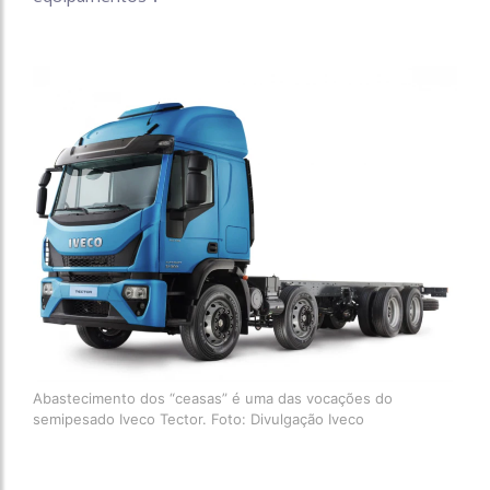
Abastecimento dos “ceasas” é uma das vocações do
semipesado Iveco Tector. Foto: Divulgação Iveco