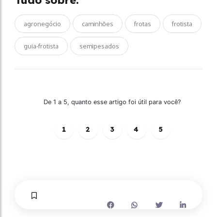
Tudo sobre:
agronegócio
caminhões
frotas
frotista
guia-frotista
semipesados
De 1 a 5, quanto esse artigo foi útil para você?
1
2
3
4
5