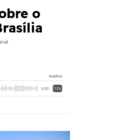
obre o
rasília
eral
readme
1.0x
0:00