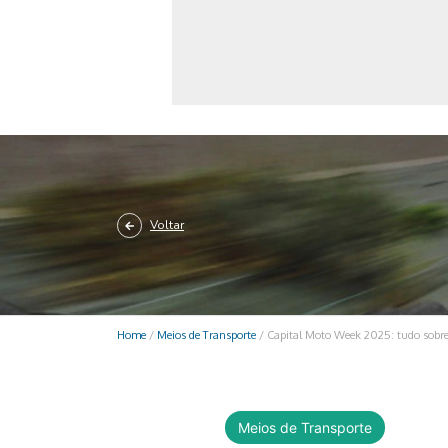
Monociclo
Moto
Ônibus
Patinete
Scooter elétr
Voltar
Home
/
Meios de Transporte
/
Capital Moto Week 2025: tudo sobre 
Meios de Transporte