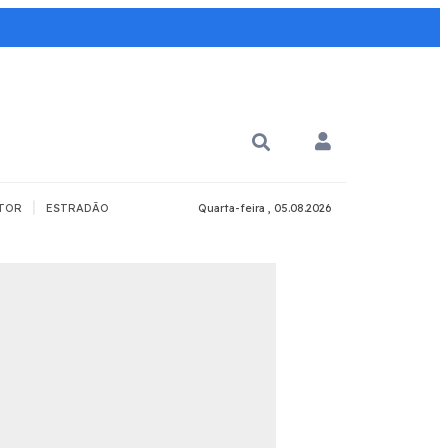
|
TOR
ESTRADÃO
Quarta-feira , 05.08.2026
PARA QUÊ?
PCD
Todos