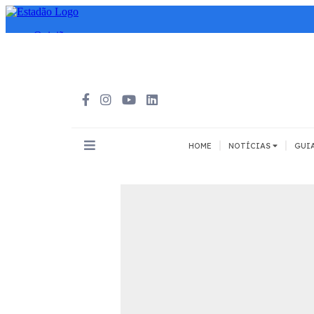
|
|
HOME
NOTÍCIAS
GUI
INOVAÇÃO
MEIOS DE 
Todos
Todos
A pé
Bicicleta
Cargas
Carro