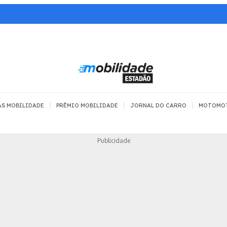
|
|
|
AS MOBILIDADE
PRÊMIO MOBILIDADE
JORNAL DO CARRO
MOTOMO
TRANSPORTE
MOBILIDADE COM
MOBILIDADE 
Publicidade
SEGURANÇA
Todos
Todos
Dia a dia
Trânsito
Empreender
Urbana
Se divertir