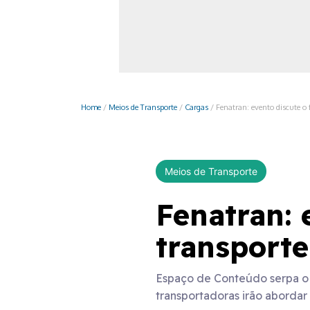
Monociclo
Moto
Ônibus
Patinete
Home
/
Meios de Transporte
/
Cargas
/
Fenatran: evento discute o 
Scooter elétr
Meios de Transporte
Fenatran: 
transporte
Espaço de Conteúdo serpa o l
transportadoras irão abordar 