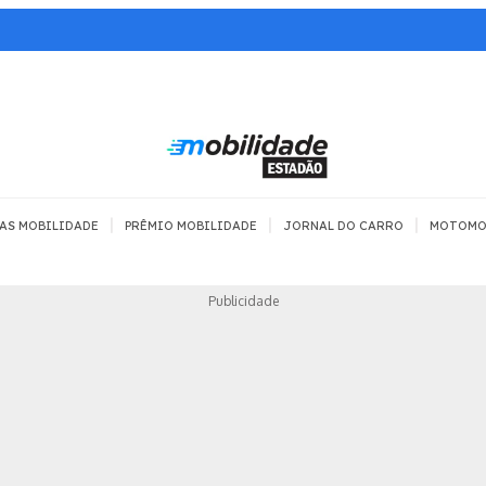
|
|
|
AS MOBILIDADE
PRÊMIO MOBILIDADE
JORNAL DO CARRO
MOTOMO
TRANSPORTE
MOBILIDADE COM
MOBILIDADE 
Publicidade
SEGURANÇA
Todos
Todos
Dia a dia
Trânsito
Empreender
Urbana
Se divertir