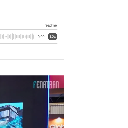
readme
1.0x
0:00