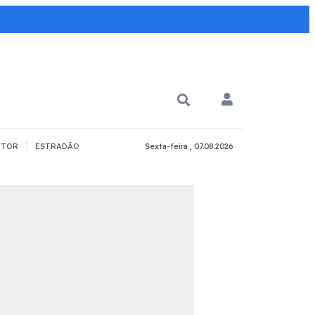
|
TOR
ESTRADÃO
Sexta-feira , 07.08.2026
PARA QUÊ?
PCD
Todos