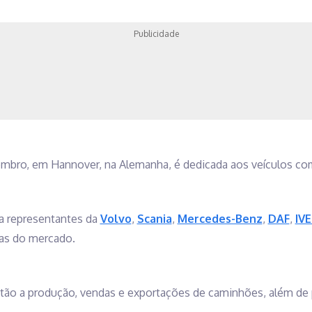
Publicidade
mbro, em Hannover, na Alemanha, é dedicada aos veículos come
 representantes da
Volvo
,
Scania
,
Mercedes-Benz
,
DAF
,
IV
as do mercado.
tão a produção, vendas e exportações de caminhões, além de 