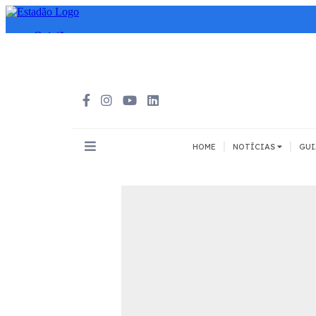
|
|
HOME
NOTÍCIAS
GUI
INOVAÇÃO
MEIOS DE 
Todos
Todos
A pé
Bicicleta
Cargas
Carro