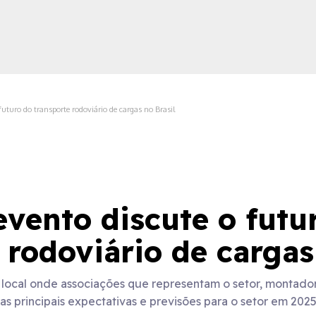
futuro do transporte rodoviário de cargas no Brasil
ica
evento discute o futu
 rodoviário de cargas
ocal onde associações que representam o setor, montadora
as principais expectativas e previsões para o setor em 202