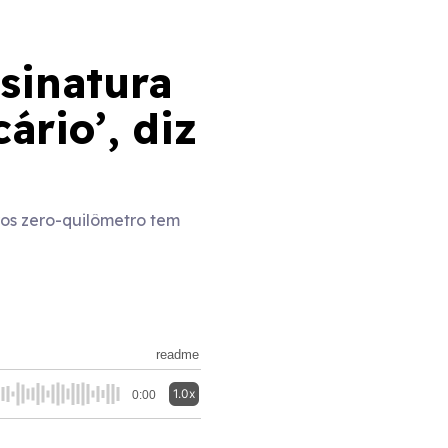
sinatura
ário’, diz
rros zero-quilômetro tem
readme
1.0x
0:00