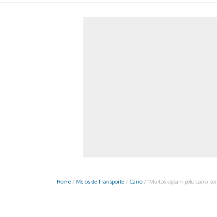
Monociclo
Moto
Ônibus
Patinete
Scooter elétr
Home
/
Meios de Transporte
/
Carro
/
‘Muitos optam pelo carro por