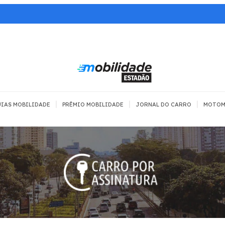
|
|
|
IAS MOBILIDADE
PRÊMIO MOBILIDADE
JORNAL DO CARRO
MOTOM
TRANSPORTE
MOBILIDADE COM
MOBILIDADE 
SEGURANÇA
Todos
Todos
Dia a dia
Trânsito
Empreender
Urbana
Se divertir