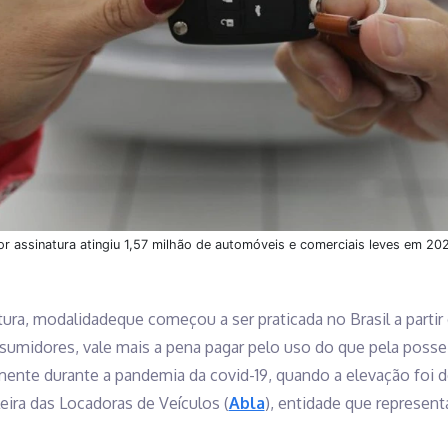
or assinatura atingiu 1,57 milhão de automóveis e comerciais leves em 20
ura, modalidadeque começou a ser praticada no Brasil a partir 
sumidores, vale mais a pena pagar pelo uso do que pela posse d
lmente durante a pandemia da covid-19, quando a elevação foi
eira das Locadoras de Veículos (
Abla
), entidade que representa