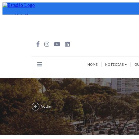
|
|
HOME
NOTÍCIAS
GU
INOVAÇÃO
MEIOS DE 
Todos
Todos
A pé
Voltar
Bicicleta
Cargas
Carro