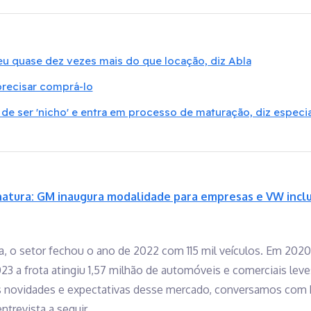
eu quase dez vezes mais do que locação, diz Abla
precisar comprá-lo
 de ser 'nicho' e entra em processo de maturação, diz especia
inatura: GM inaugura modalidade para empresas e VW incl
, o setor fechou o ano de 2022 com 115 mil veículos. Em 2020
3 a frota atingiu 1,57 milhão de automóveis e comerciais leve
as novidades e expectativas desse mercado, conversamos com P
ntrevista a seguir.