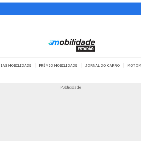
|
|
|
IAS MOBILIDADE
PRÊMIO MOBILIDADE
JORNAL DO CARRO
MOTOM
TRANSPORTE
MOBILIDADE COM
MOBILIDADE 
Publicidade
SEGURANÇA
Todos
Todos
Dia a dia
Trânsito
Empreender
Urbana
Se divertir