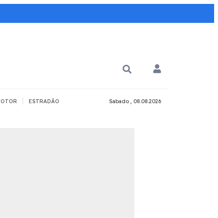
|
OTOR
ESTRADÃO
Sabado , 08.08.2026
PARA QUÊ?
PCD
Todos