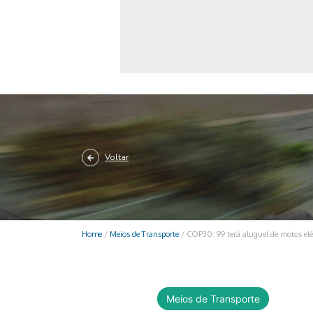
Monociclo
Moto
Ônibus
Patinete
Scooter elétr
Voltar
Home
/
Meios de Transporte
/
COP30: 99 terá aluguel de motos elé
Meios de Transporte