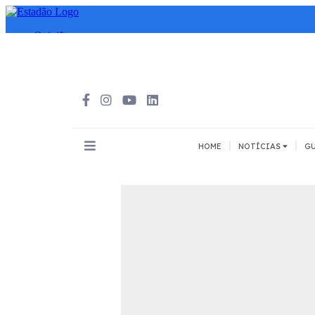
|
|
HOME
NOTÍCIAS
GU
INOVAÇÃO
MEIOS DE 
Todos
Todos
A pé
Bicicleta
Cargas
Carro