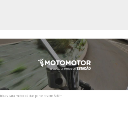
ica
tricas para motociclistas parceiros em Belém