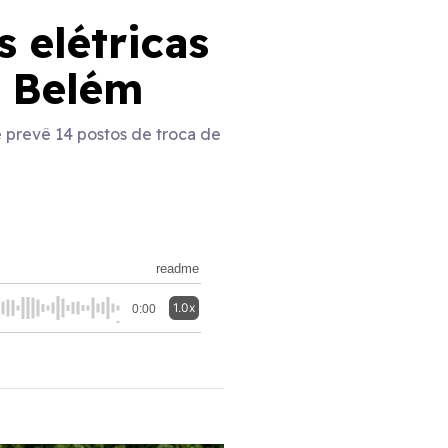
 elétricas
m Belém
 e prevê 14 postos de troca de
readme
1.0x
0:00