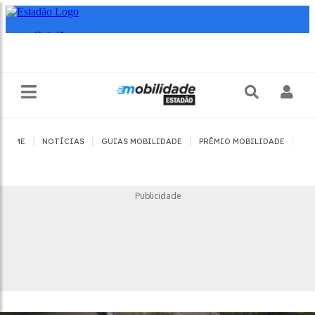
|
|
|
|
HOME
NOTÍCIAS
GUIAS MOBILIDADE
PRÊMIO MOBILIDADE
JO
Publicidade