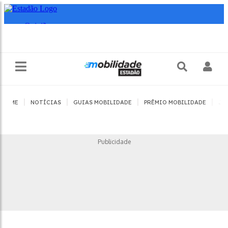
|
|
|
|
HOME
NOTÍCIAS
GUIAS MOBILIDADE
PRÊMIO MOBILIDADE
JO
Publicidade