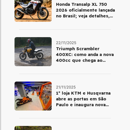
Honda Transalp XL 750
2026 oficialmente lançada
no Brasil; veja detalhes,
cores e preço
22/11/2025
Triumph Scrambler
400XC: como anda a nova
400cc que chega ao
Brasil em dezembro
21/11/2025
1º loja KTM e Husqvarna
abre as portas em São
Paulo e inaugura nova
fase da marca no Brasil