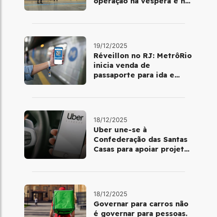
operação na véspera e no
dia 25 de dezembro
19/12/2025
Réveillon no RJ: MetrôRio
inicia venda de
passaporte para ida e
volta de Copacabana
18/12/2025
Uber une-se à
Confederação das Santas
Casas para apoiar projetos
de mobilidade e
telemedicina
18/12/2025
Governar para carros não
é governar para pessoas.