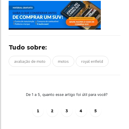
Tudo sobre:
avaliação de moto
motos
royal enfield
De 1 a 5, quanto esse artigo foi útil para você?
1
2
3
4
5