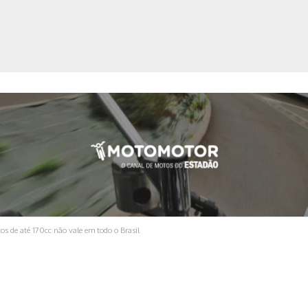
ica
os de até 170cc não vale em todo o Brasil