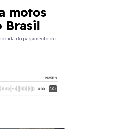
ra motos
o Brasil
ilindrada do pagamento do
readme
1.0x
0:00