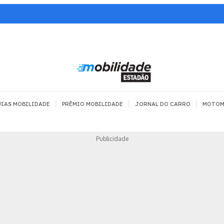
|
|
|
IAS MOBILIDADE
PRÊMIO MOBILIDADE
JORNAL DO CARRO
MOTOM
TRANSPORTE
MOBILIDADE COM
MOBILIDADE 
Publicidade
SEGURANÇA
Todos
Todos
Dia a dia
Trânsito
Empreender
Urbana
Se divertir