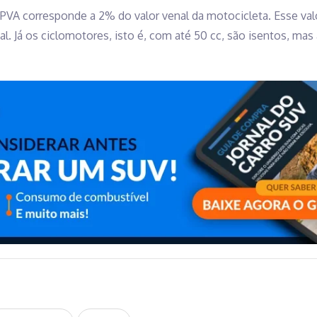
PVA corresponde a 2% do valor venal da motocicleta. Esse valo
l. Já os ciclomotores, isto é, com até 50 cc, são isentos, ma