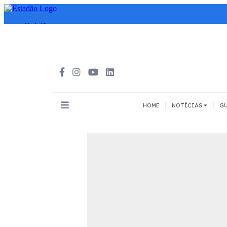
|
|
HOME
NOTÍCIAS
GU
INOVAÇÃO
MEIOS DE 
Todos
Todos
A pé
Bicicleta
Cargas
Carro