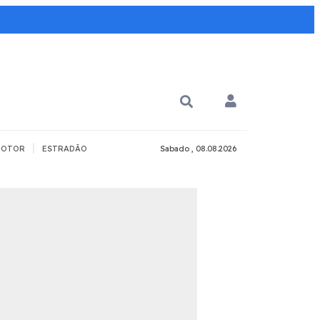
|
OTOR
ESTRADÃO
Sabado , 08.08.2026
PARA QUÊ?
PCD
Todos