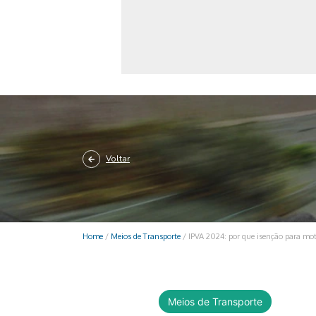
Monociclo
Moto
Ônibus
Patinete
Scooter elétr
Voltar
Home
/
Meios de Transporte
/
IPVA 2024: por que isenção para mot
Meios de Transporte