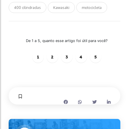
400 cilindradas
Kawasaki
motocicleta
De 1 a 5, quanto esse artigo foi útil para você?
1
2
3
4
5