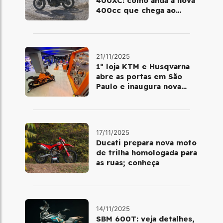
400XC: como anda a nova
400cc que chega ao
Brasil em dezembro
21/11/2025
1º loja KTM e Husqvarna
abre as portas em São
Paulo e inaugura nova
fase da marca no Brasil
17/11/2025
Ducati prepara nova moto
de trilha homologada para
as ruas; conheça
14/11/2025
SBM 600T: veja detalhes,