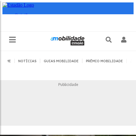
|
|
|
|
HOME
NOTÍCIAS
GUIAS MOBILIDADE
PRÊMIO MOBILIDADE
JO
Publicidade