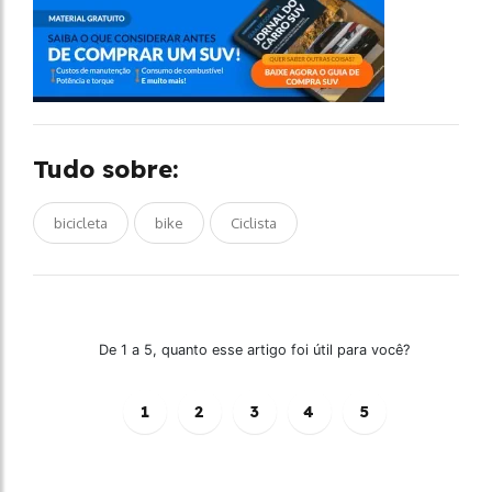
Tudo sobre:
bicicleta
bike
Ciclista
De 1 a 5, quanto esse artigo foi útil para você?
1
2
3
4
5