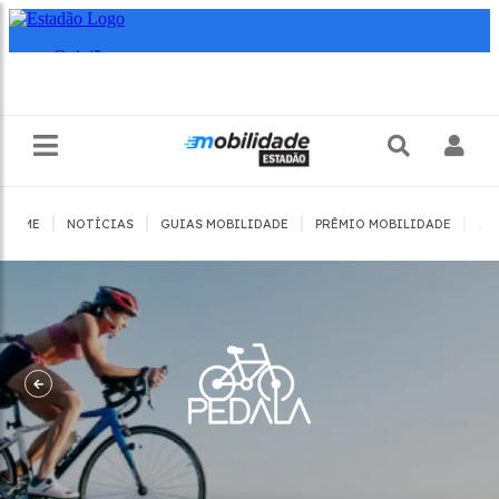
|
|
|
|
HOME
NOTÍCIAS
GUIAS MOBILIDADE
PRÊMIO MOBILIDADE
JO