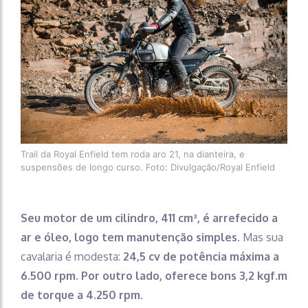
Trail da Royal Enfield tem roda aro 21, na dianteira, e
suspensões de longo curso. Foto: Divulgação/Royal Enfield
Seu motor de um cilindro, 411 cm³, é arrefecido a
ar e óleo, logo tem manutenção simples.
Mas sua
cavalaria é modesta:
24,5 cv de potência máxima a
6.500 rpm. Por outro lado, oferece bons 3,2 kgf.m
de torque a 4.250 rpm.