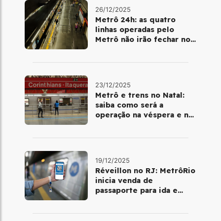
26/12/2025
Metrô 24h: as quatro
linhas operadas pelo
Metrô não irão fechar no
último final de semana do
ano
23/12/2025
Metrô e trens no Natal:
saiba como será a
operação na véspera e no
dia 25 de dezembro
19/12/2025
Réveillon no RJ: MetrôRio
inicia venda de
passaporte para ida e
volta de Copacabana