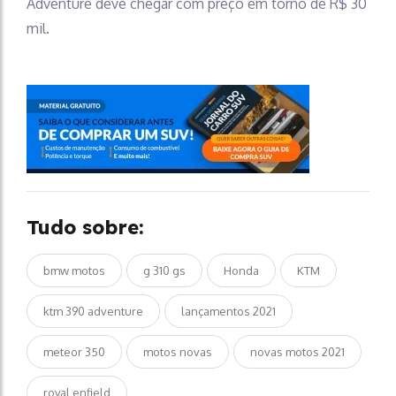
Adventure deve chegar com preço em torno de R$ 30
mil.
Tudo sobre:
bmw motos
g 310 gs
Honda
KTM
ktm 390 adventure
lançamentos 2021
meteor 350
motos novas
novas motos 2021
royal enfield