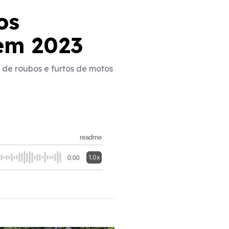
os
em 2023
 de roubos e furtos de motos
readme
1.0x
0:00