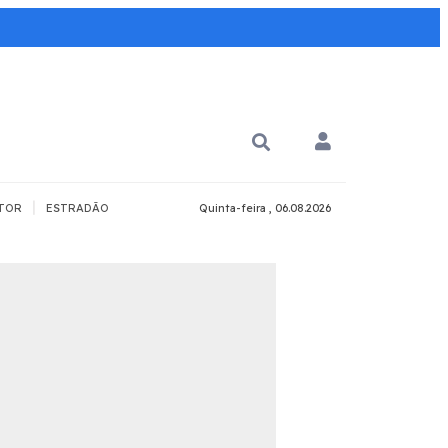
|
TOR
ESTRADÃO
Quinta-feira , 06.08.2026
PARA QUÊ?
PCD
Todos