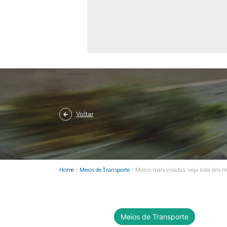
Monociclo
Moto
Ônibus
Patinete
Scooter elétr
Voltar
Home
/
Meios de Transporte
/
Motos mais visadas: veja lista dos
Meios de Transporte