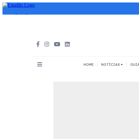
|
|
HOME
NOTÍCIAS
GUI
INOVAÇÃO
MEIOS DE 
Todos
Todos
A pé
Bicicleta
Cargas
Carro