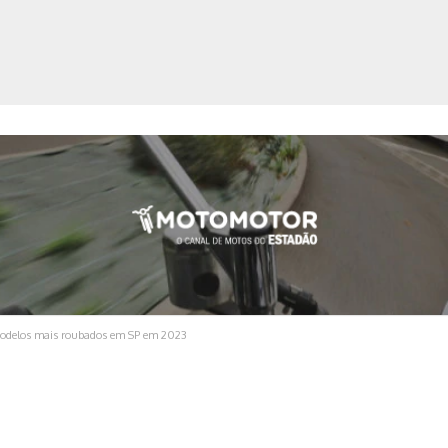
ica
 modelos mais roubados em SP em 2023