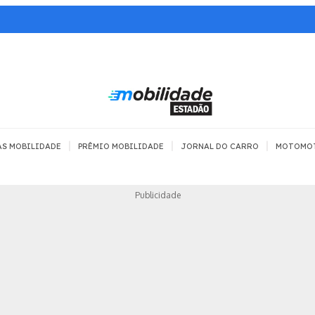
|
|
|
AS MOBILIDADE
PRÊMIO MOBILIDADE
JORNAL DO CARRO
MOTOMO
TRANSPORTE
MOBILIDADE COM
MOBILIDADE 
Publicidade
SEGURANÇA
Todos
Todos
Dia a dia
Trânsito
Empreender
Urbana
Se divertir