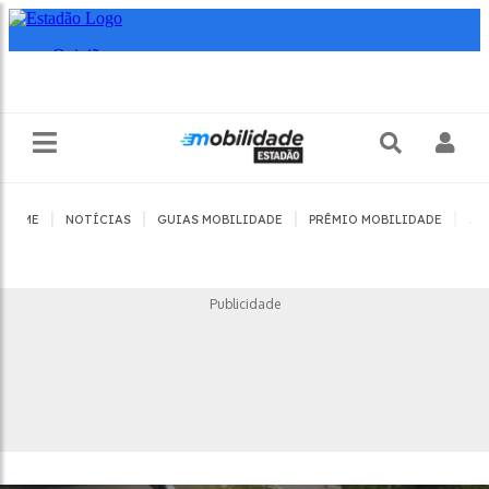
|
|
|
|
HOME
NOTÍCIAS
GUIAS MOBILIDADE
PRÊMIO MOBILIDADE
JO
Publicidade