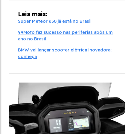
Leia mais:
Super Meteor 650 já está no Brasil
99Moto faz sucesso nas periferias após um
ano no Brasil
BMW vai lançar scooter elétrica inovadora;
conheça