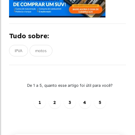
Tudo sobre:
IPVA
motos
De 1 a 5, quanto esse artigo foi útil para você?
1
2
3
4
5