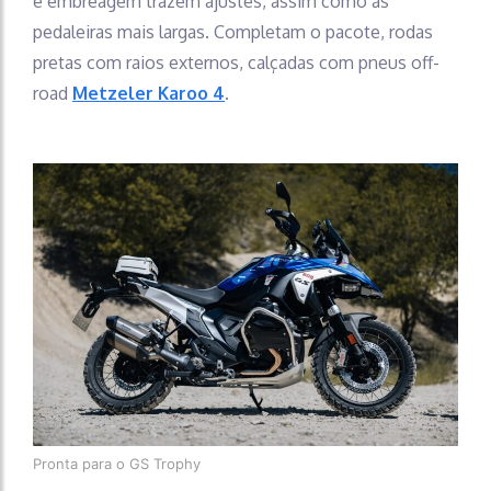
e embreagem trazem ajustes, assim como as
pedaleiras mais largas. Completam o pacote, rodas
pretas com raios externos, calçadas com pneus off-
road
Metzeler Karoo 4
.
Pronta para o GS Trophy