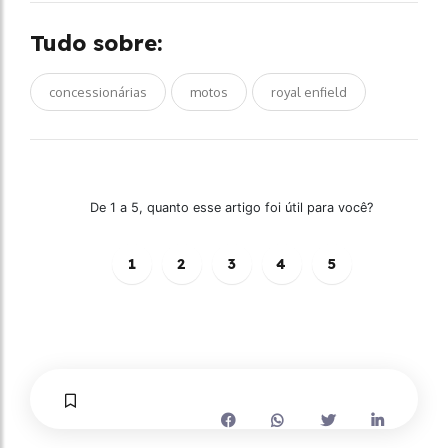
Tudo sobre:
concessionárias
motos
royal enfield
De 1 a 5, quanto esse artigo foi útil para você?
1
2
3
4
5