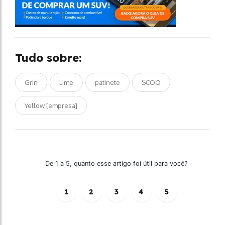
Tudo sobre:
Grin
Lime
patinete
SCOO
Yellow [empresa]
De 1 a 5, quanto esse artigo foi útil para você?
1
2
3
4
5