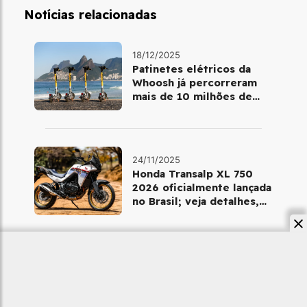
Notícias relacionadas
18/12/2025
Patinetes elétricos da
Whoosh já percorreram
mais de 10 milhões de
quilômetros em 2025
24/11/2025
Honda Transalp XL 750
2026 oficialmente lançada
no Brasil; veja detalhes,
cores e preço
22/11/2025
Triumph Scrambler
400XC: como anda a nova
400cc que chega ao