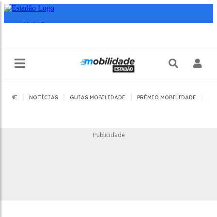
|
|
|
|
HOME
NOTÍCIAS
GUIAS MOBILIDADE
PRÊMIO MOBILIDADE
JO
Publicidade