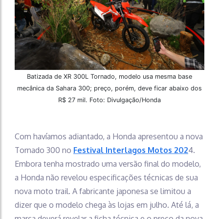
Batizada de XR 300L Tornado, modelo usa mesma base
mecânica da Sahara 300; preço, porém, deve ficar abaixo dos
R$ 27 mil. Foto: Divulgação/Honda
Com havíamos adiantado, a Honda apresentou a nova
Tornado 300 no
Festival Interlagos Motos 202
4.
Embora tenha mostrado uma versão final do modelo,
a Honda não revelou especificações técnicas de sua
nova moto trail. A fabricante japonesa se limitou a
dizer que o modelo chega às lojas em julho. Até lá, a
marca deverá revelar a ficha técnica e o preço da nova