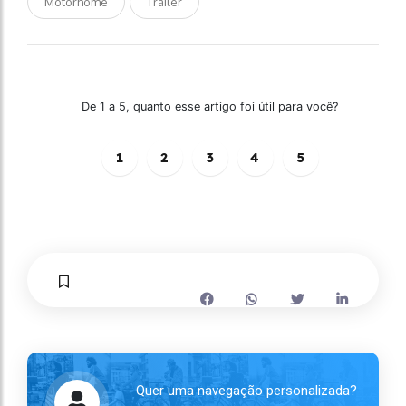
Motorhome
Trailer
De 1 a 5, quanto esse artigo foi útil para você?
1
2
3
4
5
Quer uma navegação personalizada?