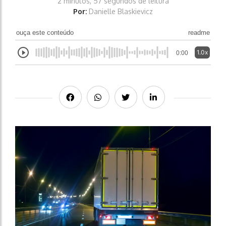
2 minutos, 57 segundos de leitura
Por:
Danielle Blaskievicz
ouça este conteúdo
readme
1.0x
0:00